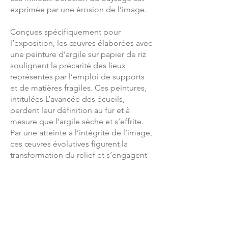
exprimée par une érosion de l’image.
Conçues spécifiquement pour
l’exposition, les œuvres élaborées avec
une peinture d’argile sur papier de riz
soulignent la précarité des lieux
représentés par l’emploi de supports
et de matières fragiles. Ces peintures,
intitulées L’avancée des écueils,
perdent leur définition au fur et à
mesure que l’argile sèche et s’effrite.
Par une atteinte à l’intégrité de l’image,
ces œuvres évolutives figurent la
transformation du relief et s’engagent
à en témoigner dans le temps.
Pour leur part, les sculptures en pierre
de Marie-France Brière nous
transportent immédiatement dans le
domaine de la géologie et la